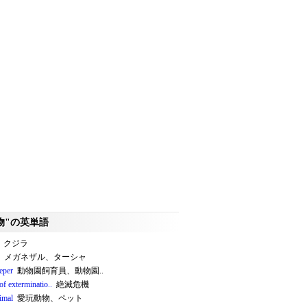
物"の英単語
クジラ
メガネザル、ターシャ
eper
動物園飼育員、動物園..
 of exterminatio..
絶滅危機
imal
愛玩動物、ペット