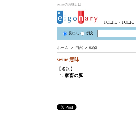
swineの意味とは
TOEFL・TOE
見出し
例文
ホーム
＞
自然
＞
動物
swine
意味
【名詞】
1.
家畜の豚