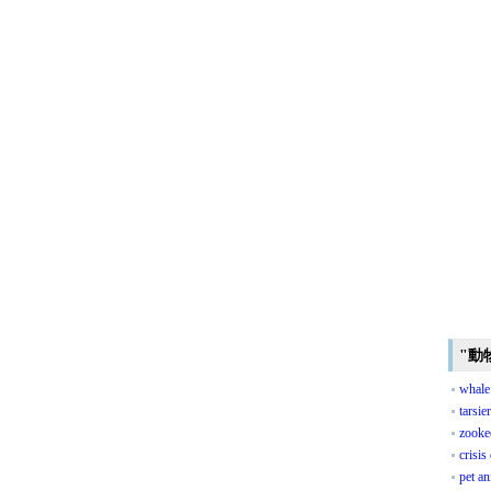
"動
whale
tarsier
zooke
crisis
pet an