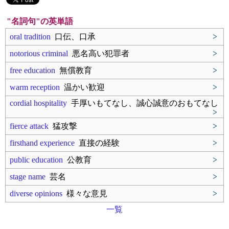
"名詞句"の英単語
oral tradition
口伝、口承
>
notorious criminal
悪名高い犯罪者
>
free education
無償教育
>
warm reception
温かい歓迎
>
cordial hospitality
手厚いもてなし、誠心誠意のおもてなし
>
fierce attack
猛攻撃
>
firsthand experience
直接の経験
>
public education
公教育
>
stage name
芸名
>
diverse opinions
様々な意見
>
一覧