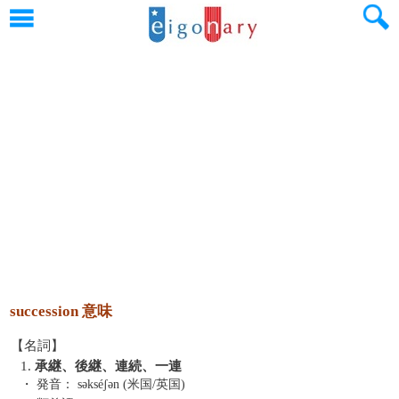
succession 意味
【名詞】
1.
承継、後継、連続、一連
・ 発音：
səkséʃən (米国/英国)