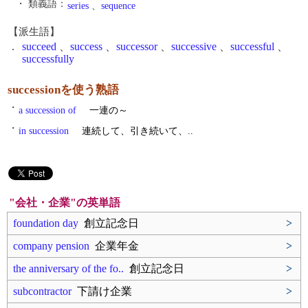
・ 類義語：
series
、
sequence
【派生語】
.
succeed
、
success
、
successor
、
successive
、
successful
、
successfully
successionを使う熟語
・
a succession of
一連の～
・
in succession
連続して、引き続いて、..
"会社・企業"の英単語
foundation day
創立記念日
>
company pension
企業年金
>
the anniversary of the fo..
創立記念日
>
subcontractor
下請け企業
>