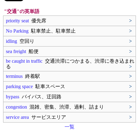
"交通"の英単語
priority seat
優先席
>
No Parking
駐車禁止、駐車禁止
>
idling
空回り
>
sea freight
船便
>
be caught in traffic
交通渋滞につかまる、渋滞に巻き込まれ
る
>
terminus
終着駅
>
parking space
駐車スペース
>
bypass
バイパス、迂回路
>
congestion
混雑、密集、渋滞、過剰、詰まり
>
service area
サービスエリア
>
一覧