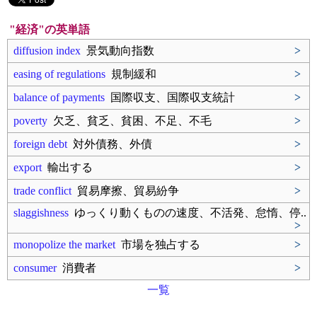
"経済"の英単語
diffusion index
景気動向指数
>
easing of regulations
規制緩和
>
balance of payments
国際収支、国際収支統計
>
poverty
欠乏、貧乏、貧困、不足、不毛
>
foreign debt
対外債務、外債
>
export
輸出する
>
trade conflict
貿易摩擦、貿易紛争
>
slaggishness
ゆっくり動くものの速度、不活発、怠惰、停..
>
monopolize the market
市場を独占する
>
consumer
消費者
>
一覧