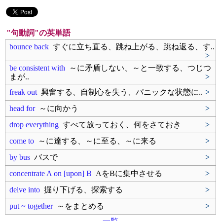
"句動詞"の英単語
bounce back
すぐに立ち直る、跳ね上がる、跳ね返る、す..
>
be consistent with
～に矛盾しない、～と一致する、つじつ
まが..
>
freak out
興奮する、自制心を失う、パニックな状態に..
>
head for
～に向かう
>
drop everything
すべて放っておく、何をさておき
>
come to
～に達する、～に至る、～に来る
>
by bus
バスで
>
concentrate A on [upon] B
AをBに集中させる
>
delve into
掘り下げる、探索する
>
put ~ together
～をまとめる
>