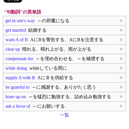
"句動詞"の英単語
get in one's way
～の邪魔になる
>
get married
結婚する
>
warn A of B
AにBを警告する、AにBを注意する
>
clear up
晴れる、晴れ上がる、雨が上がる
>
compensate for
～を埋め合わせる、～を補償する
>
while doing
whileしている間に
>
supply A with B
AにＢを供給する
>
be grateful to
～に感謝する、ありがたく思う
>
bone up on
～を猛烈に勉強する、詰め込み勉強する
>
ask a favor of
～にお願いする
>
一覧