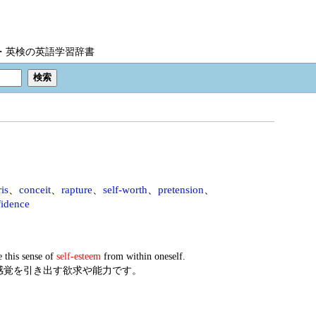
IC・英検の英語学習辞書
is
、
conceit
、
rapture
、
self-worth
、
pretension
、
fidence
e this sense of
self-esteem
from within oneself.
感覚を引き出す欲求や能力です。