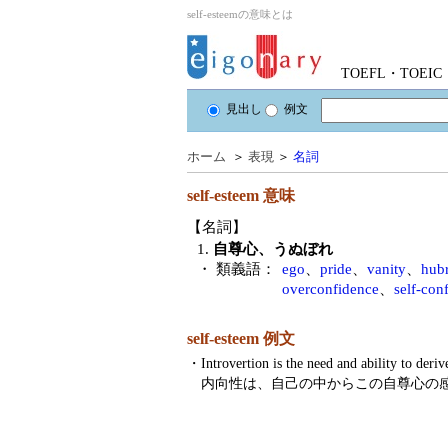
self-esteemの意味とは
TOEFL・TOE
見出し
例文
ホーム
＞
表現
＞
名詞
self-esteem
意味
【名詞】
1.
自尊心、うぬぼれ
・ 類義語：
ego
、
pride
、
vanity
、
hubr
overconfidence
、
self-con
self-esteem 例文
・
Introvertion is the need and ability to deriv
内向性は、自己の中からこの自尊心の