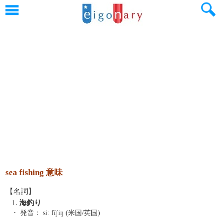
sea fishing 意味
【名詞】
1.
海釣り
・ 発音：
siː fíʃiŋ (米国/英国)