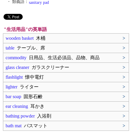
・ 類義語：
sanitary pad
"生活用品"の英単語
wooden basket
木桶
>
table
テーブル、席
>
commodity
日用品、生活必須品、品物、商品
>
glass cleaner
ガラスクリーナー
>
flashlight
懐中電灯
>
lighter
ライター
>
bar soap
固形石鹸
>
ear cleaning
耳かき
>
bathing powder
入浴剤
>
bath mat
バスマット
>