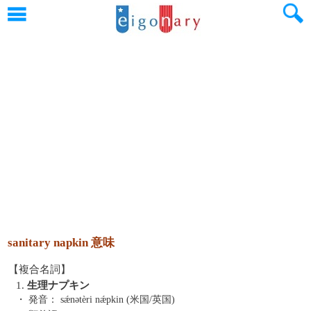
sanitary napkin 意味
【複合名詞】
1.
生理ナプキン
・ 発音：
sǽnətèri nǽpkin (米国/英国)