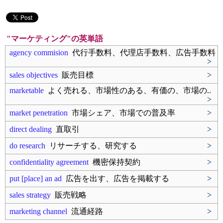
"マーケティング"の英単語
agency commision
代行手数料、代理店手数料、広告手数料
>
sales objectives
販売目標
>
marketable
よく売れる、市場性のある、有価の、市場の..
>
market penetration
市場シェア、市場での普及率
>
direct dealing
直取引
>
do research
リサーチする、研究する
>
confidentiality agreement
機密保持契約
>
put [place] an ad
広告を出す、広告を掲載する
>
sales strategy
販売戦略
>
marketing channel
流通経路
>