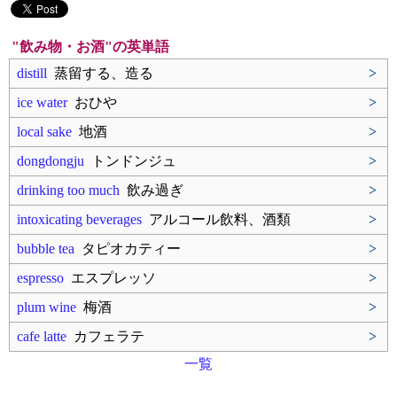
"飲み物・お酒"の英単語
distill
蒸留する、造る
>
ice water
おひや
>
local sake
地酒
>
dongdongju
トンドンジュ
>
drinking too much
飲み過ぎ
>
intoxicating beverages
アルコール飲料、酒類
>
bubble tea
タピオカティー
>
espresso
エスプレッソ
>
plum wine
梅酒
>
cafe latte
カフェラテ
>
一覧