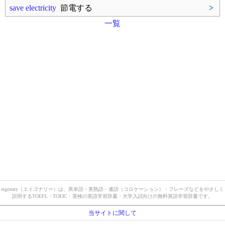
save electricity
節電する
>
一覧
eigonary（エイゴナリー）は、英単語・英熟語・連語（コロケーション）・フレーズなどをやさしく
説明するTOEFL・TOEIC・英検の英語学習辞書・大学入試向けの無料英語学習辞書です。
当サイトに関して