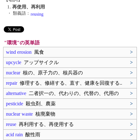
1.
再使用、再利用
・ 類義語：
reusing
"環境"の英単語
wind erosion
風食
>
upcycle
アップサイクル
>
nuclear
核の、原子力の、核兵器の
>
repair
修理する、修繕する、直す、健康を回復する..
>
alternative
二者択一の、代わりの、代替の、代用の
>
pesticide
殺虫剤、農薬
>
nuclear waste
核廃棄物
>
reuse
再利用する、再使用する
>
acid rain
酸性雨
>