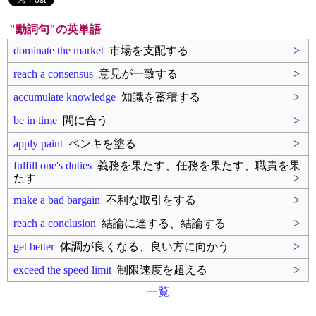
"動詞句"の英単語
dominate the market
市場を支配する
>
reach a consensus
意見が一致する
>
accumulate knowledge
知識を蓄積する
>
be in time
間に合う
>
apply paint
ペンキを塗る
>
fulfill one's duties
義務を果たす、任務を果たす、職責を果
たす
>
make a bad bargain
不利な取引をする
>
reach a conclusion
結論に達する、結論する
>
get better
体調が良くなる、良い方に向かう
>
exceed the speed limit
制限速度を超える
>
一覧