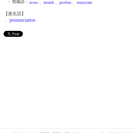
・ 類義語：
avow
、
mouth
、
profess
、
enunciate
【派生語】
.
pronunciation