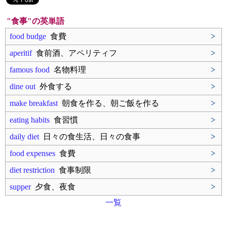
"食事"の英単語
food budge
食費
>
aperitif
食前酒、アペリティフ
>
famous food
名物料理
>
dine out
外食する
>
make breakfast
朝食を作る、朝ご飯を作る
>
eating habits
食習慣
>
daily diet
日々の食生活、日々の食事
>
food expenses
食費
>
diet restriction
食事制限
>
supper
夕食、夜食
>
一覧