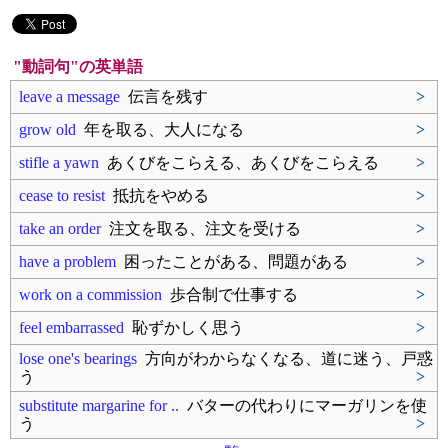
"動詞句"の英単語
leave a message
伝言を残す
>
grow old
年を取る、大人になる
>
stifle a yawn
あくびをこらえる、あくびをこらえる
>
cease to resist
抵抗をやめる
>
take an order
注文を取る、注文を受ける
>
have a problem
困ったことがある、問題がある
>
work on a commission
歩合制で仕事する
>
feel embarrassed
恥ずかしく思う
>
lose one's bearings
方向がわからなくなる、道に迷う、戸惑
う
>
substitute margarine for ..
バターの代わりにマーガリンを使
う
>