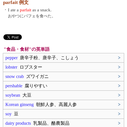
parfait 例文
・
I ate a
parfait
as a snack.
おやつにパフェを食べた。
"食品・食材"の英単語
pepper
唐辛子粉、唐辛子、こしょう
>
lobster
ロブスター
>
snow crab
ズワイガニ
>
pershable
腐りやすい
>
soybean
大豆
>
Korean ginseng
朝鮮人参、高麗人参
>
soy
豆
>
dairy products
乳製品、酪農製品
>