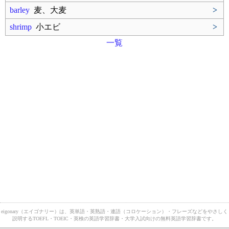
barley
麦、大麦
>
shrimp
小エビ
>
一覧
eigonary（エイゴナリー）は、英単語・英熟語・連語（コロケーション）・フレーズなどをやさしく
説明するTOEFL・TOEIC・英検の英語学習辞書・大学入試向けの無料英語学習辞書です。