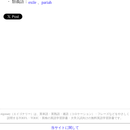
・ 類義語：
exile
、
pariah
eigonary（エイゴナリー）は、英単語・英熟語・連語（コロケーション）・フレーズなどをやさしく
説明するTOEFL・TOEIC・英検の英語学習辞書・大学入試向けの無料英語学習辞書です。
当サイトに関して