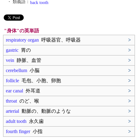
・ 類義語：
back tooth
"身体"の英単語
respiratory organ
呼吸器官、呼吸器
>
gastric
胃の
>
vein
静脈、血管
>
cerebellum
小脳
>
follicle
毛包、小胞、卵胞
>
ear canal
外耳道
>
throat
のど、喉
>
arterial
動脈の、動脈のような
>
adult tooth
永久歯
>
fourth finger
小指
>