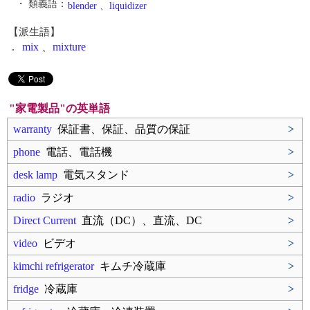
・ 類義語：
blender
、
liquidizer
【派生語】
.
mix
、
mixture
"家電製品"の英単語
warranty
保証書、保証、品質の保証
>
phone
電話、電話機
>
desk lamp
電気スタンド
>
radio
ラジオ
>
Direct Current
直流（DC）、直流、DC
>
video
ビデオ
>
kimchi refrigerator
キムチ冷蔵庫
>
fridge
冷蔵庫
>