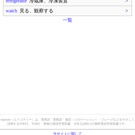
refrigerator
冷蔵庫、冷凍装置
>
watch
見る、観察する
>
一覧
eigonary（エイゴナリー）は、英単語・英熟語・連語（コロケーション）・フレーズなどをやさしく
説明するTOEFL・TOEIC・英検の英語学習辞書・大学入試向けの無料英語学習辞書です。
当サイトに関して