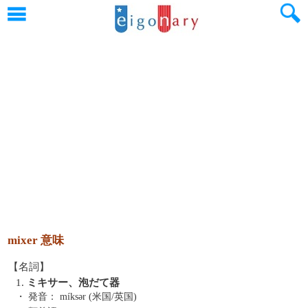
mixer 意味
【名詞】
1.
ミキサー、泡だて器
・ 発音：
míksər (米国/英国)