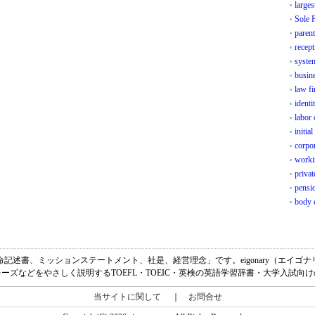
larges
Sole 
parent
recept
syste
busin
law f
identi
labor 
initial
corpo
work
privat
pensi
body 
の意味は、「使命記述書、ミッションステートメント、社是、経営理念」です。eigonary（エ
ーズなどをやさしく説明するTOEFL・TOEIC・英検の英語学習辞書・大学入試向
当サイトに関して
｜
お問合せ