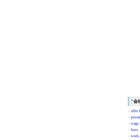
"会
offer l
privat
wage
boss
work 