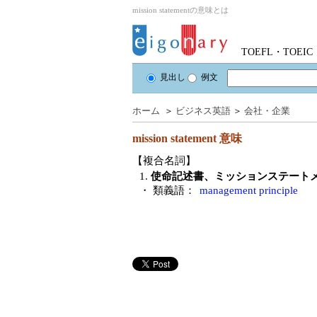
mission statementの意味とは
TOEFL・TOE
見出し
例文
ホーム
＞
ビジネス英語
＞
会社・企業
mission statement
意味
【複合名詞】
1.
使命記述書、ミッションステート
・ 類義語：
management principle