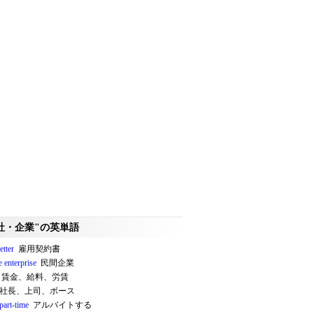
社・企業"の英単語
etter
雇用契約書
e enterprise
民間企業
賃金、給料、労賃
社長、上司、ボース
part-time
アルバイトする