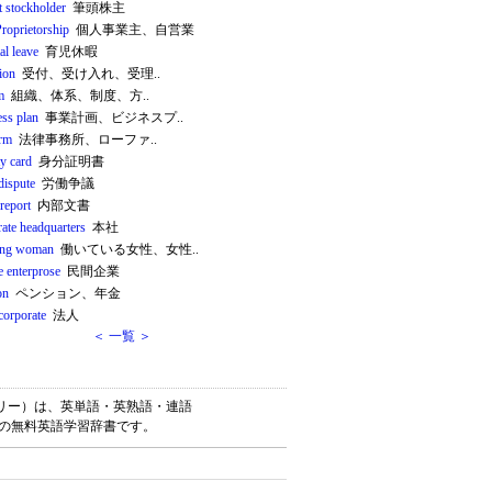
t stockholder
筆頭株主
Proprietorship
個人事業主、自営業
al leave
育児休暇
ion
受付、受け入れ、受理..
m
組織、体系、制度、方..
ess plan
事業計画、ビジネスプ..
irm
法律事務所、ローファ..
ty card
身分証明書
dispute
労働争議
 report
内部文書
rate headquarters
本社
ing woman
働いている女性、女性..
e enterprose
民間企業
on
ペンション、年金
corporate
法人
＜ 一覧 ＞
イゴナリー）は、英単語・英熟語・連語
けの無料英語学習辞書です。