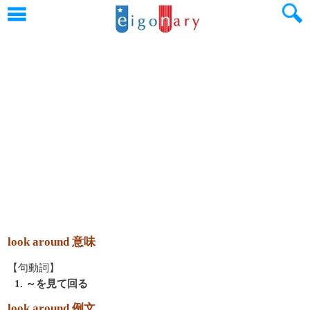
look around 意味
【句動詞】
1. ～を見て回る
look around 例文