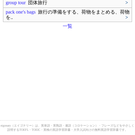
group tour
団体旅行
>
pack one's bags
旅行の準備をする、荷物をまとめる、荷物
を..
>
一覧
eigonary（エイゴナリー）は、英単語・英熟語・連語（コロケーション）・フレーズなどをやさしく
説明するTOEFL・TOEIC・英検の英語学習辞書・大学入試向けの無料英語学習辞書です。