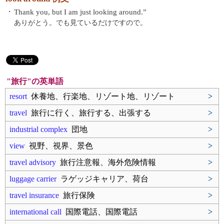
・
Thank you, but I am just looking around.”
ありがとう。でも見ているだけですので。
"旅行"の英単語
resort
休養地、行楽地、リゾート地、リゾート
>
travel
旅行に行く、旅行する、出張する
>
industrial complex
団地
>
view
視野、視界、景色
>
travel advisory
旅行注意報、海外危険情報
>
luggage carrier
ラゲッジキャリア、荷台
>
travel insurance
旅行保険
>
international call
国際電話、国際電話
>