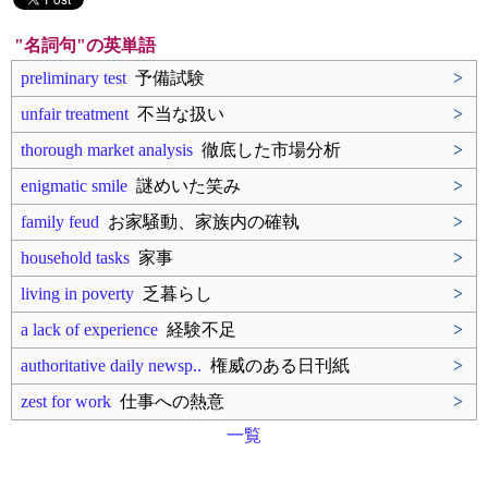
"名詞句"の英単語
preliminary test
予備試験
>
unfair treatment
不当な扱い
>
thorough market analysis
徹底した市場分析
>
enigmatic smile
謎めいた笑み
>
family feud
お家騒動、家族内の確執
>
household tasks
家事
>
living in poverty
乏暮らし
>
a lack of experience
経験不足
>
authoritative daily newsp..
権威のある日刊紙
>
zest for work
仕事への熱意
>
一覧