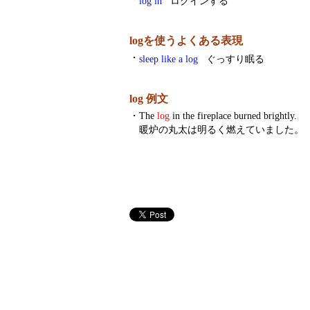
log in
ログインする
logを使うよくある表現
・
sleep like a log
ぐっすり眠る
log 例文
・
The
log
in the fireplace burned brightly.
暖炉の丸太は明るく燃えていました。