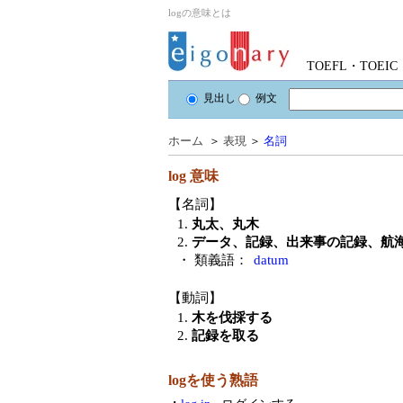
logの意味とは
TOEFL・TOE
見出し
例文
ホーム
＞
表現
＞
名詞
log
意味
【名詞】
1.
丸太、丸木
2.
データ、記録、出来事の記録、航
・ 類義語：
datum
【動詞】
1.
木を伐採する
2.
記録を取る
logを使う熟語
・