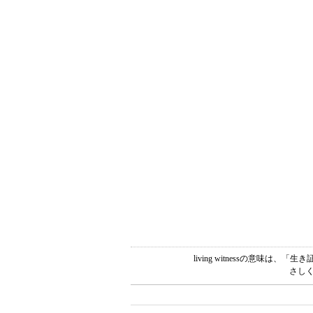
living witnessの意味
さしく