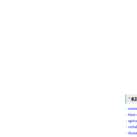
"名
remote
blunt 
agricu
verbal
disast