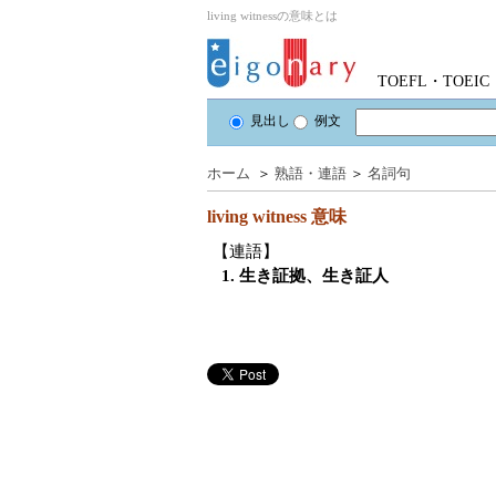
living witnessの意味とは
TOEFL・TOE
見出し
例文
ホーム
＞
熟語・連語
＞
名詞句
living witness
意味
【連語】
1. 生き証拠、生き証人