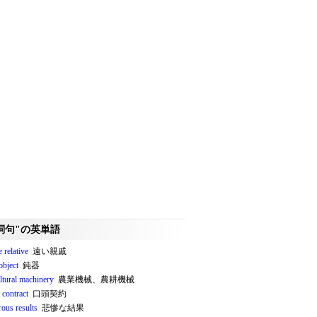
詞句"の英単語
 relative
遠い親戚
object
鈍器
ltural machinery
農業機械、農耕機械
 contract
口頭契約
rous results
悲惨な結果