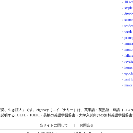
10 sc
staple
divid
sustai
tender
weak 
princi
immedi
monot
failur
revait
honest
epoch
zest fo
major
は、「生き証拠、生き証人」です。eigonary（エイゴナリー）は、英単語・英熟語・連語
説明するTOEFL・TOEIC・英検の英語学習辞書・大学入試向けの無料英語学習辞
当サイトに関して
｜
お問合せ