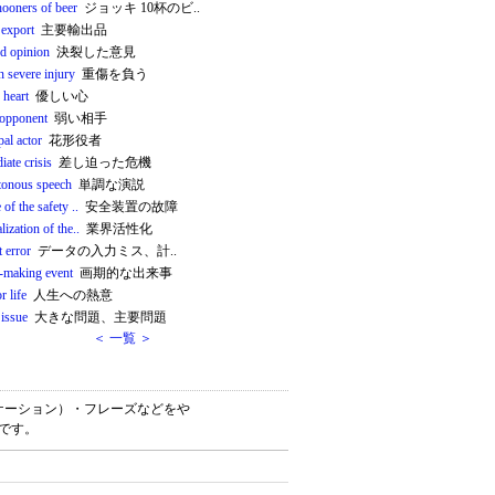
hooners of beer
ジョッキ 10杯のビ..
 export
主要輸出品
ed opinion
決裂した意見
n severe injury
重傷を負う
 heart
優しい心
opponent
弱い相手
pal actor
花形役者
ate crisis
差し迫った危機
onous speech
単調な演説
e of the safety ..
安全装置の故障
alization of the..
業界活性化
 error
データの入力ミス、計..
-making event
画期的な出来事
r life
人生への熱意
 issue
大きな問題、主要問題
＜ 一覧 ＞
（コロケーション）・フレーズなどをや
書です。