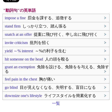
"動詞句"の英単語
impose a fine
罰金を課する、追徴する
>
stand firm
しっかり立つ、踏ん張る
>
snatch at an offer
提案に飛び付く、申し出に飛び付く
>
invite criticism
批判を招く
>
yield ～% interest
～%の利子を生む
>
hit someone on the head
人の頭を殴る
>
grant an exemption
免除を設ける、免除をを与える、免除す
る
>
feel pain in the chest
胸が痛い
>
go blind
目が見えなくなる、失明する、盲目になる
>
downsize one's lifestyle
ライフスタイルを簡素化する
>
一覧