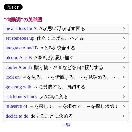
"句動詞"の英単語
be at a loss for A
Aが思い浮かばず困る
>
set someone up
仕立て上げる、ハメる
>
integrate A and B
AとBを統合する
>
picture A as B
AをBだと思い描く
>
confer A on B
贈り物・名誉などをBに授与する
>
look on
～を見る、～を傍観する、～を見詰める、～..
>
go along with
～に賛成する、同調する
>
catch one's fancy
人の気に入る
>
in search of
～を探して、～を求めて、～を探し求めて
>
decide to do
doすることに決める
>
一覧