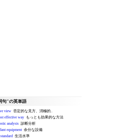
詞句"の英単語
ive view
否定的な見方、消極的..
st effective way
もっとも効果的な方法
stic analysis
診断分析
dant equipment
余分な設備
 standard
生活水準