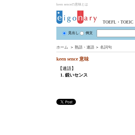
keen senceの意味とは
TOEFL・TOE
見出し
例文
ホーム
＞
熟語・連語
＞
名詞句
keen sence
意味
【連語】
1. 鋭いセンス