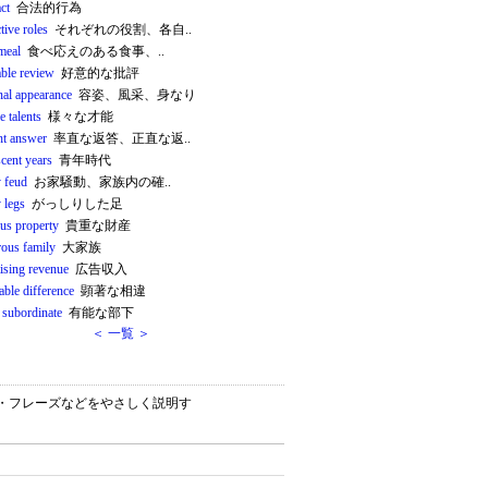
act
合法的行為
tive roles
それぞれの役割、各自..
meal
食べ応えのある食事、..
able review
好意的な批評
nal appearance
容姿、風采、身なり
e talents
様々な才能
ht answer
率直な返答、正直な返..
cent years
青年時代
y feud
お家騒動、家族内の確..
 legs
がっしりした足
ous property
貴重な財産
ous family
大家族
tising revenue
広告収入
able difference
顕著な相違
 subordinate
有能な部下
＜ 一覧 ＞
ン）・フレーズなどをやさしく説明す