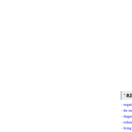
"名
negat
the mo
diagno
redun
living