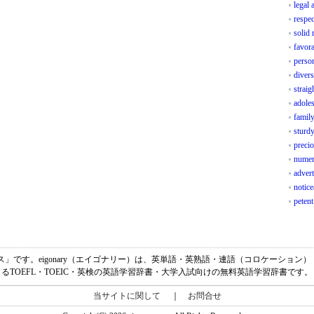
legal 
respec
solid 
favor
perso
divers
straig
adoles
famil
sturdy
preci
numer
adver
notice
petent
鋭いセンス」です。eigonary（エイゴナリー）は、英単語・英熟語・連語（コロケーショ
るTOEFL・TOEIC・英検の英語学習辞書・大学入試向けの無料英語学習辞書です。
当サイトに関して
｜
お問合せ