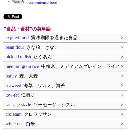
・ 類義語：
convenience food
"食品・食材"の英単語
expired food
賞味期限を過ぎた食品
>
bean flour
きな粉、きなこ
>
pickled radish
たくあん
>
medium-grain rice
中粒米、ミディアムグレイン・ライス
>
barley
麦、大麦
>
seaweed
海草、ワカメ、海苔
>
low-fat
低脂肪
>
sausage sizzle
ソーセージ・シズル
>
croissant
クロワッサン
>
white rice
白米
>