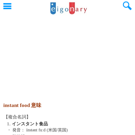
instant food 意味
【複合名詞】
1.
インスタント食品
・ 発音：
ínstənt fuːd (米国/英国)