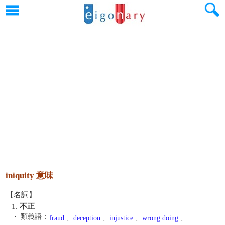
iniquity 意味
【名詞】
1.
不正
・ 類義語：
fraud
、
deception
、
injustice
、
wrong doing
、