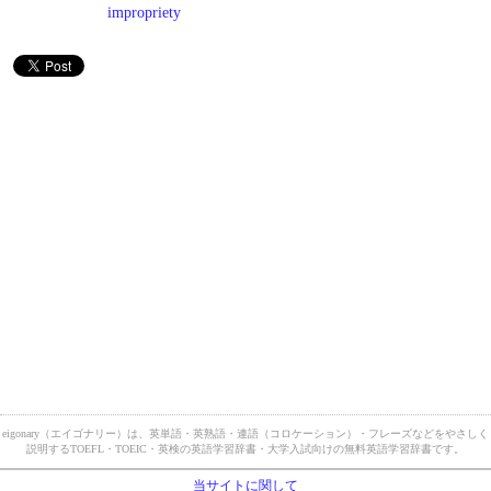
impropriety
eigonary（エイゴナリー）は、英単語・英熟語・連語（コロケーション）・フレーズなどをやさしく
説明するTOEFL・TOEIC・英検の英語学習辞書・大学入試向けの無料英語学習辞書です。
当サイトに関して