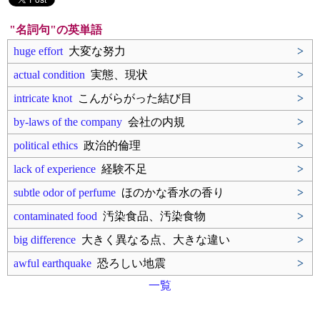
"名詞句"の英単語
huge effort
大変な努力
>
actual condition
実態、現状
>
intricate knot
こんがらがった結び目
>
by-laws of the company
会社の内規
>
political ethics
政治的倫理
>
lack of experience
経験不足
>
subtle odor of perfume
ほのかな香水の香り
>
contaminated food
汚染食品、汚染食物
>
big difference
大きく異なる点、大きな違い
>
awful earthquake
恐ろしい地震
>
一覧