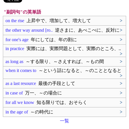
"副詞句"の英単語
on the rise
上昇中で、増加して、増大して
>
the other way around [ro..
逆さまに、あべこべに、反対に
>
for one's age
年にしては、年の割に
>
in practice
実際には、実際問題として、実際のところ、..
>
as long as
～する限り、～さえすれば、～もの間
>
when it comes to
～という話になると、～のこととなると
>
as a last resource
最後の手段として
>
in case of
万一、～の場合に
>
for all we know
知る限りでは、おそらく
>
in the age of
～の時代に
>
一覧