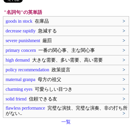
"名詞句"の英単語
goods in stock
在庫品
>
decrease rapidly
急減する
>
severe punishment
厳罰
>
primary concern
一番の関心事、主な関心事
>
high demand
大きな需要、多い需要、高い需要
>
policy recommendation
政策提言
>
maternal granpa
母方の祖父
>
charming eyes
可愛らしい目つき
>
solid friend
信頼できる友
>
flawless performance
完璧な演技、完璧な演奏、非の打ち所
がない..
>
一覧