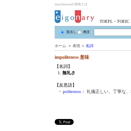
impolitenessの意味とは
TOEFL・TOE
見出し
例文
ホーム
＞
表現
＞
名詞
impoliteness
意味
【名詞】
1.
無礼さ
【反意語】
・
politeness
：
礼儀正しい、丁寧な、