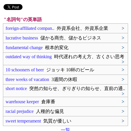
"名詞句"の英単語
foreign-affiliated compan..
外資系会社、外資系企業
>
lucrative business
儲かる商売、儲かるビジネス
>
fundamental change
根本的変化
>
outdated way of thinking
時代遅れの考え方、古くさい思考
>
10 schooners of beer
ジョッキ 10杯のビール
>
three weeks of vacation
3週間の休暇
>
short notice
突然の知らせ、ぎりぎりの知らせ、直前の通..
>
warehouse keeper
倉庫番
>
racial prejudice
人種的な偏見
>
sweet temperament
気質が優しい
>
一覧