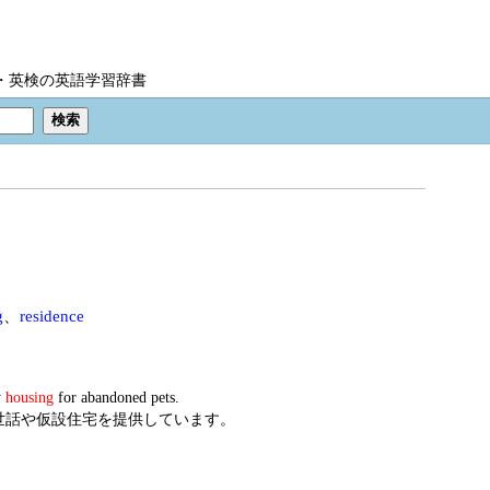
IC・英検の英語学習辞書
g
、
residence
y
housing
for abandoned pets.
世話や仮設住宅を提供しています。