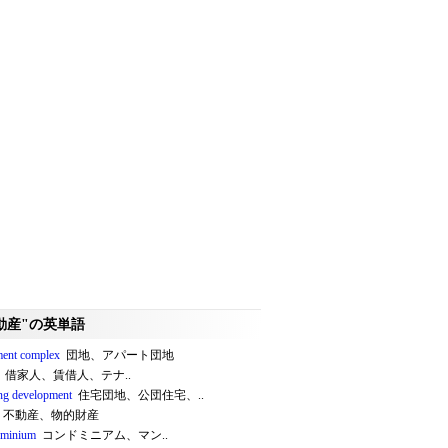
動産"の英単語
ment complex
団地、アパート団地
借家人、賃借人、テナ..
ng development
住宅団地、公団住宅、..
不動産、物的財産
ominium
コンドミニアム、マン..