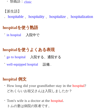
・ 類義語：
clinic
【派生語】
.
hospitable
、
hospitality
、
hospitalize
、
hospitalization
hospitalを使う熟語
・
in hospital
入院中で
hospitalを使うよくある表現
・
go to hospital
入院する、通院する
・
well-equipped hospital
設備..
hospital 例文
・
How long did your grandfather stay in the
hospital
?
どれくらいお祖父さんは入院しましたか？
・
Tom's wife is a doctor at the
hospital
.
トムの妻は病院の医者です。