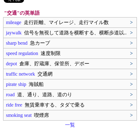
"交通"の英単語
mileage
走行距離、マイレージ、走行マイル数
>
jaywalk
信号を無視して道路を横断する、横断歩道以..
>
sharp bend
急カーブ
>
speed regulation
速度制限
>
depot
倉庫、貯蔵庫、保管所、デポー
>
traffic network
交通網
>
pirate ship
海賊船
>
road
道、通り、道路、道のり
>
ride free
無賃乗車する、タダで乗る
>
smoking seat
喫煙席
>
一覧