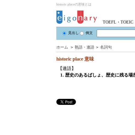
historic placeの意味とは
TOEFL・TOE
見出し
例文
ホーム
＞
熟語・連語
＞
名詞句
historic place
意味
【連語】
1. 歴史のあるばしょ、歴史に残る場