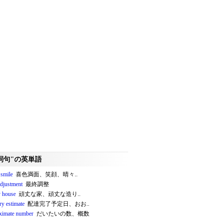
詞句"の英単語
 smile
喜色満面、笑顔、晴々..
adjustment
最終調整
y house
頑丈な家、頑丈な造り..
ry estimate
配達完了予定日、おお..
ximate number
だいたいの数、概数