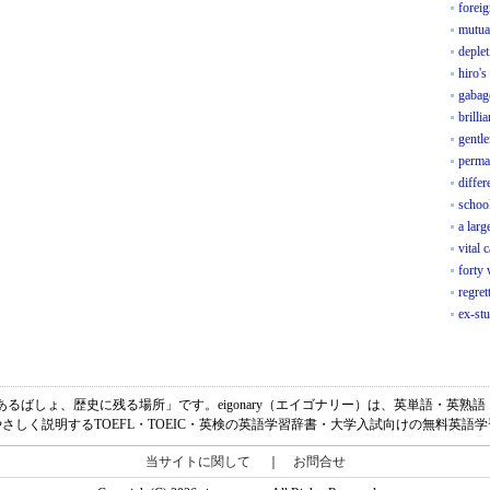
foreig
mutual
deplet
hiro'
gabage
brilli
gentl
perma
differ
schoo
a larg
vital 
forty
regret
ex-stu
は、「歴史のあるばしょ、歴史に残る場所」です。eigonary（エイゴナリー）は、英単語・
さしく説明するTOEFL・TOEIC・英検の英語学習辞書・大学入試向けの無料英語
当サイトに関して
｜
お問合せ