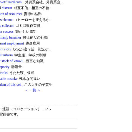
n-affiliated com..
外資系会社、外資系企..
 distrust
相互不信、相互の不信..
ion of resources
資源の枯渇
s welcome
（ヒーローを迎えるか..
 collector
ゴミ回収作業員
ant success
輝かしい成功
emanly behavior
紳士的なの行動
nent employment
終身雇用
ent story
状況が違う話、状況が..
l uniform
学生服、学校の制服
e stock of knowl..
豊富な知識
capacity
肺活量
 winks
うたた寝、仮眠
table mistake
残念な間違い
dent of this col..
この大学の卒業生
＜ 一覧 ＞
英熟語・連語（コロケーション）・フレ
学習辞書です。