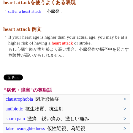
heart attackを使うよくある表現
・
suffer a heart attack
心臓発..
heart attack 例文
・
If your heart age is higher than your actual age, you may be at a
higher risk of having a
heart attack
or stroke.
もし心臓年齢が実年齢より高い場合、心臓発作や脳卒中を起こす
危険性が高いかもしれません。
"病気・障害"の英単語
claustrophobia
閉所恐怖症
>
antibiotic
抗生物質、抗生剤
>
sharp pain
激痛、鋭い痛み、激しい痛み
>
false nearsightedness
仮性近視、為近視
>