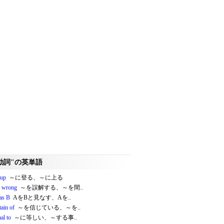
動詞"の英単語
 up
～に登る、～に上る
 wrong
～を誤解する、～を間..
 as B
AをBと見なす、Aを..
tain of
～を信じている、～を..
al to
～に等しい、～する事..