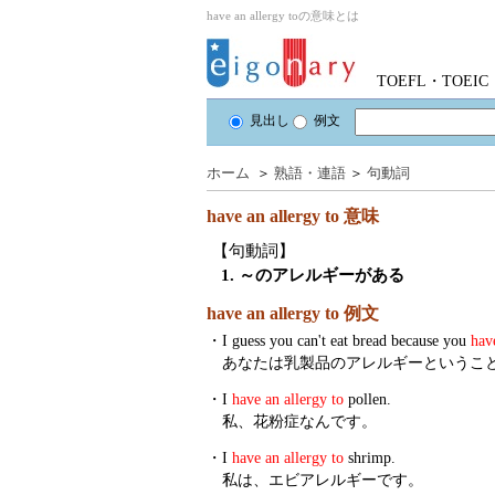
have an allergy toの意味とは
TOEFL・TOE
見出し
例文
ホーム
＞
熟語・連語
＞
句動詞
have an allergy to
意味
【句動詞】
1. ～のアレルギーがある
have an allergy to 例文
・
I guess you can't eat bread because you
hav
あなたは乳製品のアレルギーというこ
・
I
have an allergy to
pollen.
私、花粉症なんです。
・
I
have an allergy to
shrimp.
私は、エビアレルギーです。