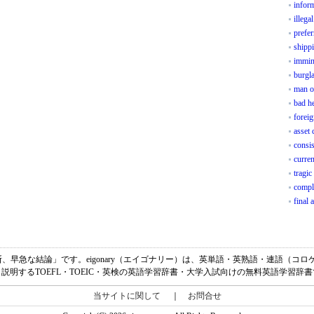
infor
illega
prefer
shippi
immin
burgl
man o
bad h
foreig
asset
consis
curren
tragic
compl
final 
意味は、「速断、早急な結論」です。eigonary（エイゴナリー）は、英単語・英熟語・連語
説明するTOEFL・TOEIC・英検の英語学習辞書・大学入試向けの無料英語学習辞
当サイトに関して
｜
お問合せ