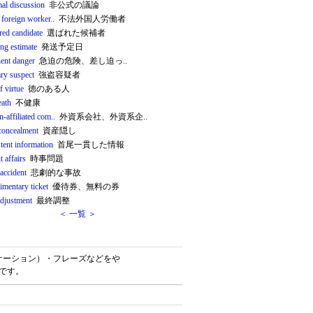
mal discussion
非公式の議論
l foreign worker..
不法外国人労働者
red candidate
選ばれた候補者
ng estimate
発送予定日
ent danger
急迫の危険、差し迫っ..
ary suspect
強盗容疑者
f virtue
徳のある人
eath
不健康
n-affiliated com..
外資系会社、外資系企..
 concealment
資産隠し
tent information
首尾一貫した情報
t affairs
時事問題
 accident
悲劇的な事故
imentary ticket
優待券、無料の券
adjustment
最終調整
＜ 一覧 ＞
（コロケーション）・フレーズなどをや
書です。