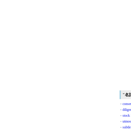
"名
conser
dilige
stock
utmost
subtl