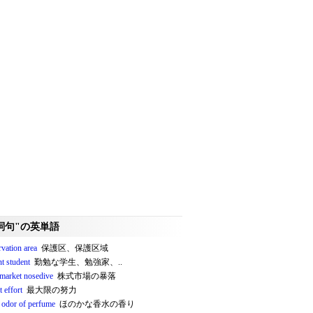
詞句"の英単語
vation area
保護区、保護区域
nt student
勤勉な学生、勉強家、..
 market nosedive
株式市場の暴落
 effort
最大限の努力
e odor of perfume
ほのかな香水の香り