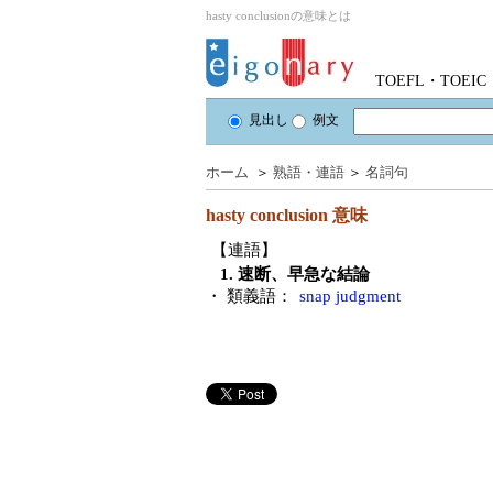
hasty conclusionの意味とは
TOEFL・TOE
見出し
例文
ホーム
＞
熟語・連語
＞
名詞句
hasty conclusion
意味
【連語】
1. 速断、早急な結論
・ 類義語：
snap judgment