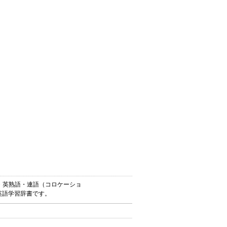
単語・英熟語・連語（コロケーショ
英語学習辞書です。