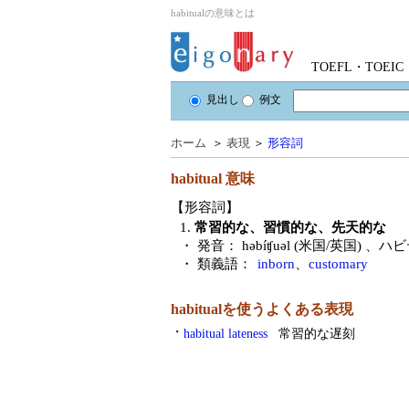
habitualの意味とは
TOEFL・TOE
見出し
例文
ホーム
＞
表現
＞
形容詞
habitual
意味
【形容詞】
1.
常習的な、習慣的な、先天的な
・ 発音：
həbíʧuəl (米国/英国)
、ハビ
・ 類義語：
inborn
、
customary
habitualを使うよくある表現
・
habitual lateness
常習的な遅刻