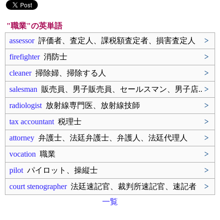
"職業"の英単語
assessor
評価者、査定人、課税額査定者、損害査定人
>
firefighter
消防士
>
cleaner
掃除婦、掃除する人
>
salesman
販売員、男子販売員、セールスマン、男子店..
>
radiologist
放射線専門医、放射線技師
>
tax accountant
税理士
>
attorney
弁護士、法廷弁護士、弁護人、法廷代理人
>
vocation
職業
>
pilot
パイロット、操縦士
>
court stenographer
法廷速記官、裁判所速記官、速記者
>
一覧