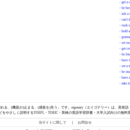
get a 
be be
ask a 
can't
rush o
hold a
gonna
set ou
get cr
be fri
have 
set a 
be stuc
have 
take i
が)切れる、(機器が)止まる、(感覚を)失う」です。eigonary（エイゴナリー）は、
どをやさしく説明するTOEFL・TOEIC・英検の英語学習辞書・大学入試向けの無料
当サイトに関して
｜
お問合せ