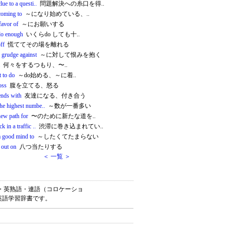
clue to a questi..
問題解決への糸口を得..
coming to
～になり始めている、..
favor of
～にお願いする
 do enough
いくらdo しても十..
ff
慌ててその場を離れる
 grudge against
～に対して恨みを抱く
何々をするつもり、〜..
t to do
～do始める、～に着..
oss
腹を立てる、怒る
ends with
友達になる、付き合う
the highest numbe..
～数が一番多い
new path for
〜のために新たな道を..
k in a traffic ..
渋滞に巻き込まれてい..
a good mind to
～したくてたまらない
t out on
八つ当たりする
＜ 一覧 ＞
英単語・英熟語・連語（コロケーショ
英語学習辞書です。