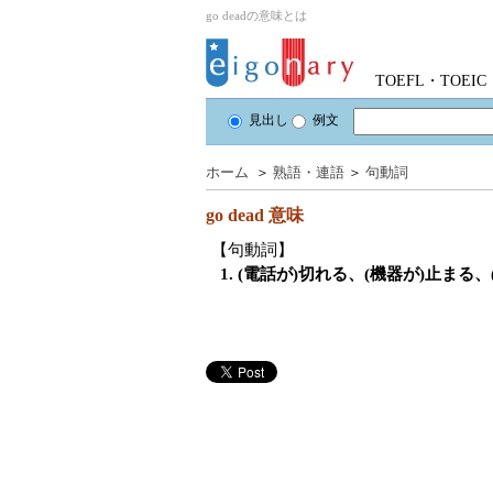
go deadの意味とは
TOEFL・TOE
見出し
例文
ホーム
＞
熟語・連語
＞
句動詞
go dead
意味
【句動詞】
1. (電話が)切れる、(機器が)止まる