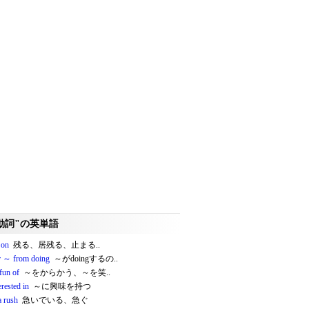
動詞"の英単語
 on
残る、居残る、止まる..
r ～ from doing
～がdoingするの..
fun of
～をからかう、～を笑..
erested in
～に興味を持つ
a rush
急いでいる、急ぐ