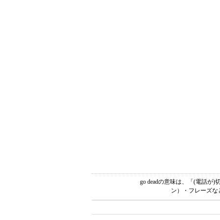
go deadの意味は、「(電話
ン）・フレーズな