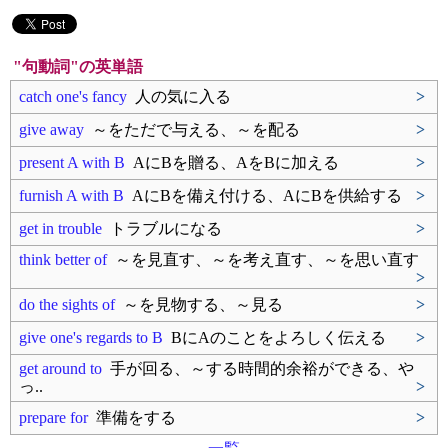
"句動詞"の英単語
catch one's fancy
人の気に入る
>
give away
～をただで与える、～を配る
>
present A with B
AにBを贈る、AをBに加える
>
furnish A with B
AにBを備え付ける、AにBを供給する
>
get in trouble
トラブルになる
>
think better of
～を見直す、～を考え直す、～を思い直す
>
do the sights of
～を見物する、～見る
>
give one's regards to B
BにAのことをよろしく伝える
>
get around to
手が回る、～する時間的余裕ができる、や
っ..
>
prepare for
準備をする
>