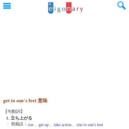
get to one's feet 意味
【句動詞】
1. 立ち上がる
・ 類義語：
rise
、
get up
、
take action
、
rise to one's feet