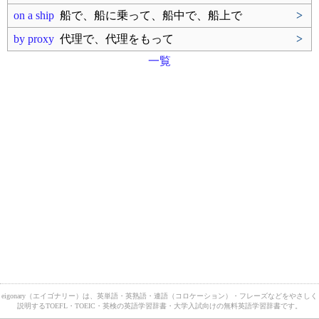
on a ship
船で、船に乗って、船中で、船上で
>
by proxy
代理で、代理をもって
>
一覧
eigonary（エイゴナリー）は、英単語・英熟語・連語（コロケーション）・フレーズなどをやさしく
説明するTOEFL・TOEIC・英検の英語学習辞書・大学入試向けの無料英語学習辞書です。