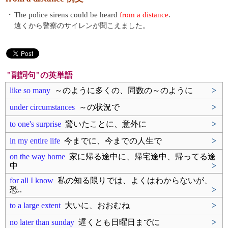
・
The police sirens could be heard
from a distance
.
遠くから警察のサイレンが聞こえました。
"副詞句"の英単語
like so many
～のように多くの、同数の～のように
>
under circumstances
～の状況で
>
to one's surprise
驚いたことに、意外に
>
in my entire life
今までに、今までの人生で
>
on the way home
家に帰る途中に、帰宅途中、帰ってる途
中
>
for all I know
私の知る限りでは、よくはわからないが、
恐..
>
to a large extent
大いに、おおむね
>
no later than sunday
遅くとも日曜日までに
>