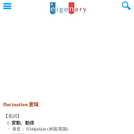
fluctuation 意味
【名詞】
1.
変動、動揺
・ 発音：
flΛkʧuéiʃən (米国/英国)