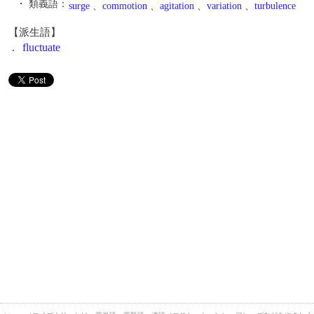
・ 類義語：
surge
、
commotion
、
agitation
、
variation
、
turbulence
【派生語】
.
fluctuate