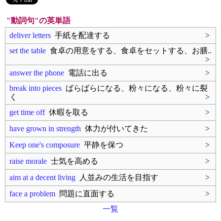
"動詞句"の英単語
deliver letters
手紙を配達する
>
set the table
食卓の用意をする、食卓をセットする、お膳..
>
answer the phone
電話に出る
>
break into pieces
ばらばらになる、粉々になる、粉々に裂
く
>
get time off
休暇を取る
>
have grown in strength
体力が付いてきた
>
Keep one's composure
平静を保つ
>
raise morale
士気を高める
>
aim at a decent living
人並みの生活を目指す
>
face a problem
問題に直面する
>
一覧